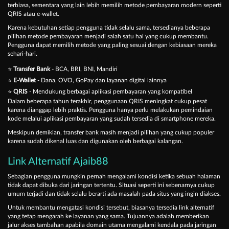
terbiasa, sementara yang lain lebih memilih metode pembayaran modern seperti
QRIS atau e-wallet.
Karena kebutuhan setiap pengguna tidak selalu sama, tersedianya beberapa
pilihan metode pembayaran menjadi salah satu hal yang cukup membantu.
Pengguna dapat memilih metode yang paling sesuai dengan kebiasaan mereka
sehari-hari.
⭐
Transfer Bank
- BCA, BRI, BNI, Mandiri
⭐
E-Wallet
- Dana, OVO, GoPay dan layanan digital lainnya
⭐
QRIS
- Mendukung berbagai aplikasi pembayaran yang kompatibel
Dalam beberapa tahun terakhir, penggunaan QRIS meningkat cukup pesat
karena dianggap lebih praktis. Pengguna hanya perlu melakukan pemindaian
kode melalui aplikasi pembayaran yang sudah tersedia di smartphone mereka.
Meskipun demikian, transfer bank masih menjadi pilihan yang cukup populer
karena sudah dikenal luas dan digunakan oleh berbagai kalangan.
Link Alternatif Ajaib88
Sebagian pengguna mungkin pernah mengalami kondisi ketika sebuah halaman
tidak dapat dibuka dari jaringan tertentu. Situasi seperti ini sebenarnya cukup
umum terjadi dan tidak selalu berarti ada masalah pada situs yang ingin diakses.
Untuk membantu mengatasi kondisi tersebut, biasanya tersedia link alternatif
yang tetap mengarah ke layanan yang sama. Tujuannya adalah memberikan
jalur akses tambahan apabila domain utama mengalami kendala pada jaringan