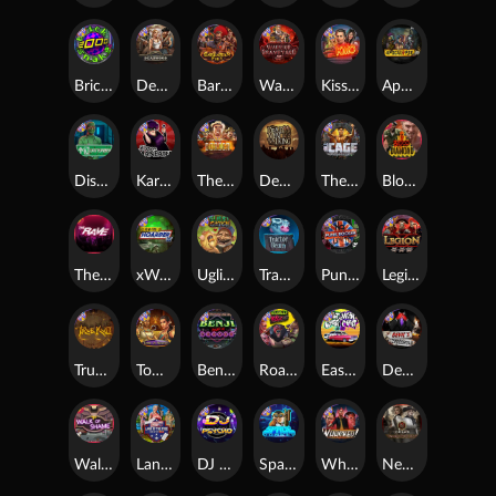
Brick Snake 2000
Deadwood xNudge
Barbarian Fury
Warrior Graveyard xNudge
Kiss My Chainsaw
Apocalypse Super xNudge
Disturbed
Karen Maneater
The Border
Dead Men Walking
The Cage
Blood Diamond
The Rave
xWays Hoarder xSplit
Ugliest Catch
Tractor Beam
Punk Rocker
Legion X
True kult
Tomb of Nefertiti
Benji Killed in Vegas
Roadkill
East Coast Vs West Coast
Devil's Crossroad
Walk of Shame
Land of the Free
DJ Psycho
Space Donkey
Whacked
Nexus Tombstone RIP