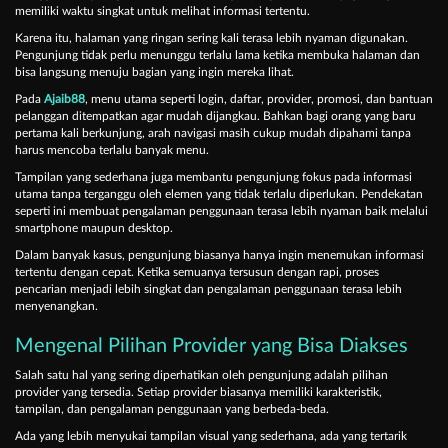
memiliki waktu singkat untuk melihat informasi tertentu.
Karena itu, halaman yang ringan sering kali terasa lebih nyaman digunakan.
Pengunjung tidak perlu menunggu terlalu lama ketika membuka halaman dan
bisa langsung menuju bagian yang ingin mereka lihat.
Pada
Ajaib88
, menu utama seperti login, daftar, provider, promosi, dan bantuan
pelanggan ditempatkan agar mudah dijangkau. Bahkan bagi orang yang baru
pertama kali berkunjung, arah navigasi masih cukup mudah dipahami tanpa
harus mencoba terlalu banyak menu.
Tampilan yang sederhana juga membantu pengunjung fokus pada informasi
utama tanpa terganggu oleh elemen yang tidak terlalu diperlukan. Pendekatan
seperti ini membuat pengalaman penggunaan terasa lebih nyaman baik melalui
smartphone maupun desktop.
Dalam banyak kasus, pengunjung biasanya hanya ingin menemukan informasi
tertentu dengan cepat. Ketika semuanya tersusun dengan rapi, proses
pencarian menjadi lebih singkat dan pengalaman penggunaan terasa lebih
menyenangkan.
Mengenal Pilihan Provider yang Bisa Diakses
Salah satu hal yang sering diperhatikan oleh pengunjung adalah pilihan
provider yang tersedia. Setiap provider biasanya memiliki karakteristik,
tampilan, dan pengalaman penggunaan yang berbeda-beda.
Ada yang lebih menyukai tampilan visual yang sederhana, ada yang tertarik