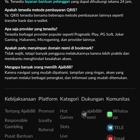
Ya. Tersedia
layanan bantuan pelanggan
yang dapat dihubungi selama 24 jam.
Apakah tersedia metode pembayaran QRIS?
Ya. QRIS tersedia bersama beberapa metode pembayaran lainnya seperti
transfer bank dan e-wallet.
Apa saja provider yang tersedia?
Tersedia berbagai provider populer seperti Pragmatic Play, PG Soft, Joker
Gaming, Habanero, Microgaming, dan provider lainnya.
Apakah perlu menyimpan domain resmi di bookmark?
Tidak wajib, tetapi banyak pengguna melakukannya karena lebih praktis dan
membantu menghindari kesalahan akses.
Mengapa banyak orang memilih Ajaib88?
Karena navigasi yang mudah dipahami, tampilan yang ringan, akses yang
nyaman melalui berbagai perangkat, dan informasi yang mudah ditemukan.
Kebijaksanaan
Platform
Kategori
Dukungan
Komunitas
Tentang Ajaib88
Promosi
Hot
ajaib88r
Whatsa
Games
esmi
pp
Responsible
Loyalty
Gambling
Slots
TELE
Referral
Pusat Bantuan
Live
Email