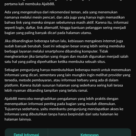
pertama kali membuka Ajaib88.
Ada yang mengenalnya dari rekomendasi teman, ada yang menemukan
namanya melalui mesin pencari, dan ada juga yang hanya ingin memastikan
bahwa link yang mereka simpan sebelumnya masih aktif. Karena itu, informasi
seperti login, daftar, link alternatif, hingga bantuan pelanggan sering menjadi
bagian yang paling banyak dicari pada halaman utama.
Jika dibandingkan beberapa tahun lalu, kebiasaan mengakses internet juga
sudah banyak berubah. Saat ini sebagian besar orang lebih sering membuka
berbagai layanan melalui smartphone dibanding komputer. Tidak
mengherankan jika tampilan yang ringan dan mudah digunakan menjadi salah
satu hal yang paling diperhatikan ketika membuka sebuah situs.
Sebagian pengunjung hanya membutuhkan beberapa menit untuk menemukan
informasi yang dicari, sementara yang lain mungkin ingin melihat provider yang
tersedia, metode pembayaran, atau informasi terbaru yang ada di dalam
platform. Karena itulah susunan halaman yang sederhana sering kali terasa
lebih nyaman dibanding tampilan yang terlalu ramai.
Ajaib88 mencoba menghadirkan pengalaman yang lebih praktis dengan
menempatkan informasi penting pada bagian yang mudah ditemukan.
Tujuannya sederhana, yaitu membantu pengunjung mendapatkan akses ke
informasi yang dibutuhkan tanpa harus berpindah dari satu halaman ke
halaman lainnya.
Detail Informasi
Keterangan