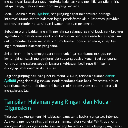
menghindari kesalahan saat membuka halaman yang memiliki tampilan mirip
tetapi menggunakan alamat domain yang berbeda.
Melalui domain resmi
Ajaib88
, pengunjung dapat menemukan berbagai
informasi utama seperti halaman login, pendaftaran akun, informasi provider,
promosi, metode transaksi, dan layanan bantuan pelanggan.
Sebagian orang bahkan memilih menyimpan alamat resmi di bookmark browser
agar lebih mudah diakses kembali di kemudian hari. Cara sederhana seperti ini
cukup membantu karena tidak perlu melakukan pencarian ulang setiap kali
ingin membuka halaman yang sama.
Selain lebih praktis, penggunaan bookmark juga membantu mengurangi
kemungkinan salah mengunjungi alamat yang tidak dikenal. Bagi pengguna
yang rutin mengakses sebuah layanan, kebiasaan kecil seperti ini sering
dianggap lebih nyaman dan efisien.
Bagi pengunjung baru yang belum memiliki akun, tersedia halaman
daftar
Ajaib88
yang dapat digunakan untuk membuat akun baru. Prosesnya dibuat
sederhana agar mudah dipahami bahkan oleh orang yang baru pertama kali
mengakses situs.
Tampilan Halaman yang Ringan dan Mudah
Digunakan
Tidak semua orang memiliki kebiasaan yang sama ketika mengakses internet.
Ada yang membuka situs dari rumah menggunakan koneksi Wi-Fi, ada yang
menggunakan jaringan seluler saat sedang bepergian, dan ada juga yang hanya