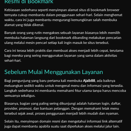
Resmi di Bookmark
Kebiasaan sederhana seperti menyimpan alamat situs di bookmark browser
ternyata cukup membantu dalam penggunaan sehari-hari. Selain menghemat
waktu, cara ini juga membantu mengurangi kemungkinan salah membuka
alamat yang tidak dikenal.
Banyak orang yang rutin mengakses sebuah layanan biasanya lebih memilih
membuka halaman langsung dari bookmark dibanding melakukan pencarian
ulang melalui mesin pencari setiap kali ingin masuk ke situs tersebut.
Cara ini terasa lebih praktis dan membuat akses menjadi lebih cepat, terutama
bagi mereka yang sering menggunakan layanan yang sama dalam aktivitas
sehari-hari.
Sebelum Mulai Menggunakan Layanan
Bagi pengunjung yang baru pertama kali membuka
Ajaib88
, ada baiknya
meluangkan sedikit waktu untuk mengenal menu dan informasi yang tersedia.
Langkah sederhana ini membantu memahami fitur utama tanpa harus mencoba
semuanya sekaligus.
Biasanya, bagian yang paling sering dikunjungi adalah halaman login, daftar,
provider, promosi, dan bantuan pelanggan. Dengan memahami letak menu
tersebut sejak awal, proses penggunaan menjadi lebih mudah dan nyaman.
Selain itu, menyimpan domain resmi dan mengetahui informasi link alternatif
juga dapat membantu apabila suatu saat diperlukan akses melalui jalur lain.