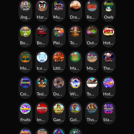
Jingle Balls
Harlequin Carnival
Munchies
Dragon Tribe
Remember Gulag
Owls
Bonus Bunnies
Book Of Shadows
Pixies vs Pirates
Tomb of Akhenaten
Outsourced: Payday
Hot Nudge
Monkey's Gold xPays
Ice Ice Yeti
Little Bighorn
Mayan Magic Wildfire
Manhattan Goes Wild
The Creepy Carnival
Coins of Fortune
Tesla Jolt
Dungeon Quest
WiXX
Tombstone
Hot 4 Cash
Fruits
Immortal Fruits
Gaelic Gold
Golden Genie And The Walking Wilds
Thor: Hammer Time
Starstruck