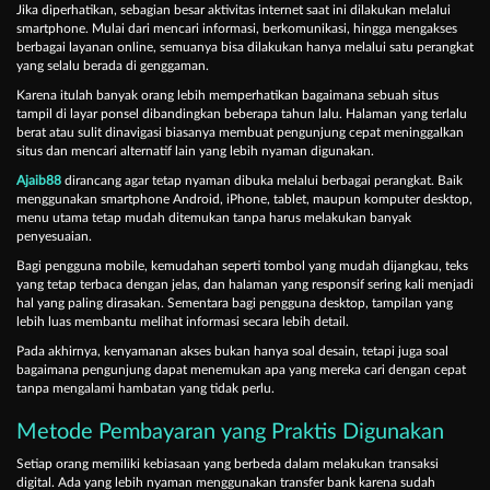
Jika diperhatikan, sebagian besar aktivitas internet saat ini dilakukan melalui
smartphone. Mulai dari mencari informasi, berkomunikasi, hingga mengakses
berbagai layanan online, semuanya bisa dilakukan hanya melalui satu perangkat
yang selalu berada di genggaman.
Karena itulah banyak orang lebih memperhatikan bagaimana sebuah situs
tampil di layar ponsel dibandingkan beberapa tahun lalu. Halaman yang terlalu
berat atau sulit dinavigasi biasanya membuat pengunjung cepat meninggalkan
situs dan mencari alternatif lain yang lebih nyaman digunakan.
Ajaib88
dirancang agar tetap nyaman dibuka melalui berbagai perangkat. Baik
menggunakan smartphone Android, iPhone, tablet, maupun komputer desktop,
menu utama tetap mudah ditemukan tanpa harus melakukan banyak
penyesuaian.
Bagi pengguna mobile, kemudahan seperti tombol yang mudah dijangkau, teks
yang tetap terbaca dengan jelas, dan halaman yang responsif sering kali menjadi
hal yang paling dirasakan. Sementara bagi pengguna desktop, tampilan yang
lebih luas membantu melihat informasi secara lebih detail.
Pada akhirnya, kenyamanan akses bukan hanya soal desain, tetapi juga soal
bagaimana pengunjung dapat menemukan apa yang mereka cari dengan cepat
tanpa mengalami hambatan yang tidak perlu.
Metode Pembayaran yang Praktis Digunakan
Setiap orang memiliki kebiasaan yang berbeda dalam melakukan transaksi
digital. Ada yang lebih nyaman menggunakan transfer bank karena sudah