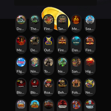
Duck Hunters
The Crypt
Fire in the Hole 3
Tanked
Mental
Seamen
Mental 2
Dead Canary
Outsourced
Fire In The Hole xBomb
Das xBoot
Fire in the Hole 2
Flight Mode
Nine To Five
Tombstone RIP
Nexus The Crypt
San Quentin 2: Death Row
Highway to Hell
Blood & Shadow 2
Blood & Shadow
Road Rage
Beheaded
Folsom Prison
Nexus Outsourced