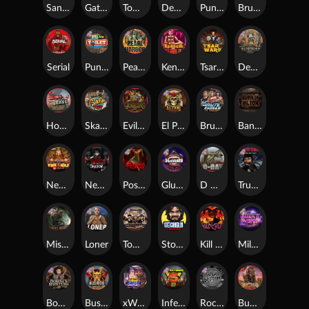
San Quentin xWays
Gator Hunters
Tombstone Slaughter
Dead, Dead, or Deader
Punk Rocker 2
Brute Force
Serial
Punk Toilet
Pearl Harbor
Kenneth Must Die
Tsar Wars
Deadwood R.I.P
Home of the Brave
Skate or Die
Evil Goblins xBomb
El Pasa Gunfight xNudge
Brute Force: Alien Onslaught
Bangkok Hilton
Nexus Fire In The Hole xBomb
Nexus Blood & Shadow
Possessed
Gluttony
D Day
True Grit Redemption
Misery Mining
Loner
Tombstone No Mercy
Stockholm Syndrome
Kill Em All
Milky Ways
Bounty Hunters xNudge®
Bushido Way xNudge
xWays Hoarder 2
Infectious 5 xWays
Rock Bottom
Buffalo Hunter