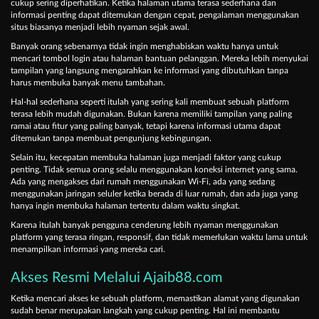
cukup sering diperhatikan. Ketika halaman utama terasa sederhana dan
informasi penting dapat ditemukan dengan cepat, pengalaman menggunakan
situs biasanya menjadi lebih nyaman sejak awal.
Banyak orang sebenarnya tidak ingin menghabiskan waktu hanya untuk
mencari tombol login atau halaman bantuan pelanggan. Mereka lebih menyukai
tampilan yang langsung mengarahkan ke informasi yang dibutuhkan tanpa
harus membuka banyak menu tambahan.
Hal-hal sederhana seperti itulah yang sering kali membuat sebuah platform
terasa lebih mudah digunakan. Bukan karena memiliki tampilan yang paling
ramai atau fitur yang paling banyak, tetapi karena informasi utama dapat
ditemukan tanpa membuat pengunjung kebingungan.
Selain itu, kecepatan membuka halaman juga menjadi faktor yang cukup
penting. Tidak semua orang selalu menggunakan koneksi internet yang sama.
Ada yang mengakses dari rumah menggunakan Wi-Fi, ada yang sedang
menggunakan jaringan seluler ketika berada di luar rumah, dan ada juga yang
hanya ingin membuka halaman tertentu dalam waktu singkat.
Karena itulah banyak pengguna cenderung lebih nyaman menggunakan
platform yang terasa ringan, responsif, dan tidak memerlukan waktu lama untuk
menampilkan informasi yang mereka cari.
Akses Resmi Melalui Ajaib88.com
Ketika mencari akses ke sebuah platform, memastikan alamat yang digunakan
sudah benar merupakan langkah yang cukup penting. Hal ini membantu