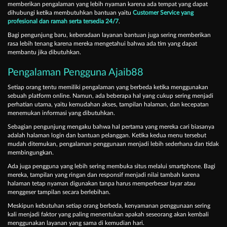
memberikan pengalaman yang lebih nyaman karena ada tempat yang dapat
dihubungi ketika membutuhkan bantuan yaitu
Customer Service yang
profesional dan ramah serta tersedia 24/7
.
Bagi pengunjung baru, keberadaan layanan bantuan juga sering memberikan
rasa lebih tenang karena mereka mengetahui bahwa ada tim yang dapat
membantu jika dibutuhkan.
Pengalaman Pengguna Ajaib88
Setiap orang tentu memiliki pengalaman yang berbeda ketika menggunakan
sebuah platform online. Namun, ada beberapa hal yang cukup sering menjadi
perhatian utama, yaitu kemudahan akses, tampilan halaman, dan kecepatan
menemukan informasi yang dibutuhkan.
Sebagian pengunjung mengaku bahwa hal pertama yang mereka cari biasanya
adalah halaman login dan bantuan pelanggan. Ketika kedua menu tersebut
mudah ditemukan, pengalaman penggunaan menjadi lebih sederhana dan tidak
membingungkan.
Ada juga pengguna yang lebih sering membuka situs melalui smartphone. Bagi
mereka, tampilan yang ringan dan responsif menjadi nilai tambah karena
halaman tetap nyaman digunakan tanpa harus memperbesar layar atau
menggeser tampilan secara berlebihan.
Meskipun kebutuhan setiap orang berbeda, kenyamanan penggunaan sering
kali menjadi faktor yang paling menentukan apakah seseorang akan kembali
menggunakan layanan yang sama di kemudian hari.