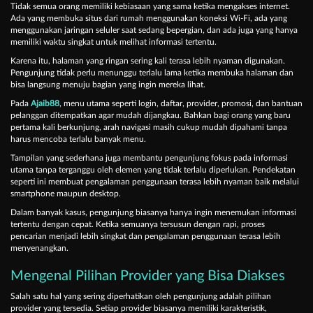
Tidak semua orang memiliki kebiasaan yang sama ketika mengakses internet.
Ada yang membuka situs dari rumah menggunakan koneksi Wi-Fi, ada yang
menggunakan jaringan seluler saat sedang bepergian, dan ada juga yang hanya
memiliki waktu singkat untuk melihat informasi tertentu.
Karena itu, halaman yang ringan sering kali terasa lebih nyaman digunakan.
Pengunjung tidak perlu menunggu terlalu lama ketika membuka halaman dan
bisa langsung menuju bagian yang ingin mereka lihat.
Pada
Ajaib88
, menu utama seperti login, daftar, provider, promosi, dan bantuan
pelanggan ditempatkan agar mudah dijangkau. Bahkan bagi orang yang baru
pertama kali berkunjung, arah navigasi masih cukup mudah dipahami tanpa
harus mencoba terlalu banyak menu.
Tampilan yang sederhana juga membantu pengunjung fokus pada informasi
utama tanpa terganggu oleh elemen yang tidak terlalu diperlukan. Pendekatan
seperti ini membuat pengalaman penggunaan terasa lebih nyaman baik melalui
smartphone maupun desktop.
Dalam banyak kasus, pengunjung biasanya hanya ingin menemukan informasi
tertentu dengan cepat. Ketika semuanya tersusun dengan rapi, proses
pencarian menjadi lebih singkat dan pengalaman penggunaan terasa lebih
menyenangkan.
Mengenal Pilihan Provider yang Bisa Diakses
Salah satu hal yang sering diperhatikan oleh pengunjung adalah pilihan
provider yang tersedia. Setiap provider biasanya memiliki karakteristik,