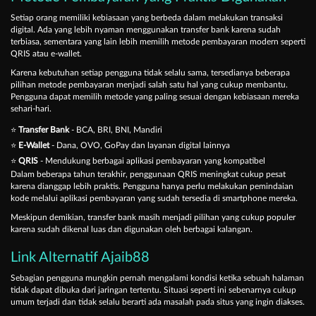
Setiap orang memiliki kebiasaan yang berbeda dalam melakukan transaksi
digital. Ada yang lebih nyaman menggunakan transfer bank karena sudah
terbiasa, sementara yang lain lebih memilih metode pembayaran modern seperti
QRIS atau e-wallet.
Karena kebutuhan setiap pengguna tidak selalu sama, tersedianya beberapa
pilihan metode pembayaran menjadi salah satu hal yang cukup membantu.
Pengguna dapat memilih metode yang paling sesuai dengan kebiasaan mereka
sehari-hari.
⭐
Transfer Bank
- BCA, BRI, BNI, Mandiri
⭐
E-Wallet
- Dana, OVO, GoPay dan layanan digital lainnya
⭐
QRIS
- Mendukung berbagai aplikasi pembayaran yang kompatibel
Dalam beberapa tahun terakhir, penggunaan QRIS meningkat cukup pesat
karena dianggap lebih praktis. Pengguna hanya perlu melakukan pemindaian
kode melalui aplikasi pembayaran yang sudah tersedia di smartphone mereka.
Meskipun demikian, transfer bank masih menjadi pilihan yang cukup populer
karena sudah dikenal luas dan digunakan oleh berbagai kalangan.
Link Alternatif Ajaib88
Sebagian pengguna mungkin pernah mengalami kondisi ketika sebuah halaman
tidak dapat dibuka dari jaringan tertentu. Situasi seperti ini sebenarnya cukup
umum terjadi dan tidak selalu berarti ada masalah pada situs yang ingin diakses.