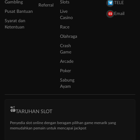
Gambling
Slots
TELE
Referral
Pusat Bantuan
Live
Email
Casino
Syarat dan
Ketentuan
Race
Olahraga
Crash
Game
Arcade
Poker
Sabung
Ayam
TARUHAN SLOT
Penyedia slot online dengan beragam pilihan game menarik yang
memudahkan pemain untuk mencapai jackpot