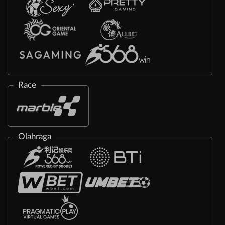
Race
Olahraga