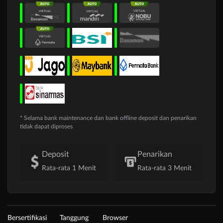
* Selama bank maintenance dan bank offline deposit dan penarikan
tidak dapat diproses
Deposit
Penarikan
Rata-rata 1 Menit
Rata-rata 3 Menit
Bersertifikasi
Tanggung
Browser