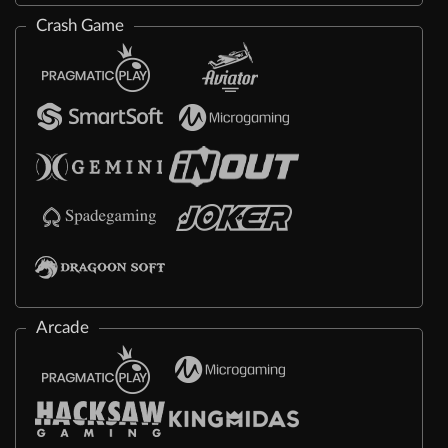
Crash Game
Arcade