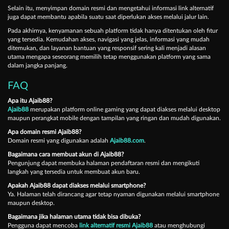
Selain itu, menyimpan domain resmi dan mengetahui informasi link alternatif
juga dapat membantu apabila suatu saat diperlukan akses melalui jalur lain.
Pada akhirnya, kenyamanan sebuah platform tidak hanya ditentukan oleh fitur
yang tersedia. Kemudahan akses, navigasi yang jelas, informasi yang mudah
ditemukan, dan layanan bantuan yang responsif sering kali menjadi alasan
utama mengapa seseorang memilih tetap menggunakan platform yang sama
dalam jangka panjang.
FAQ
Apa itu Ajaib88?
Ajaib88
merupakan platform online gaming yang dapat diakses melalui desktop
maupun perangkat mobile dengan tampilan yang ringan dan mudah digunakan.
Apa domain resmi Ajaib88?
Domain resmi yang digunakan adalah
Ajaib88.com
.
Bagaimana cara membuat akun di Ajaib88?
Pengunjung dapat membuka halaman pendaftaran resmi dan mengikuti
langkah yang tersedia untuk membuat akun baru.
Apakah Ajaib88 dapat diakses melalui smartphone?
Ya. Halaman telah dirancang agar tetap nyaman digunakan melalui smartphone
maupun desktop.
Bagaimana jika halaman utama tidak bisa dibuka?
Pengguna dapat mencoba
link alternatif resmi Ajaib88
atau menghubungi