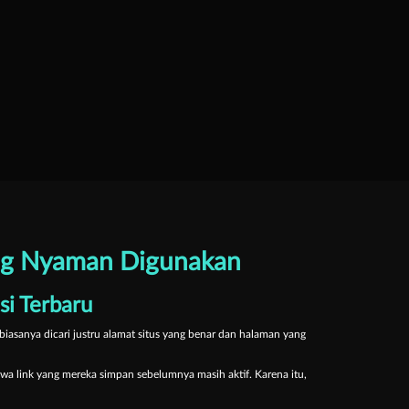
yang Nyaman Digunakan
si Terbaru
biasanya dicari justru alamat situs yang benar dan halaman yang
 link yang mereka simpan sebelumnya masih aktif. Karena itu,