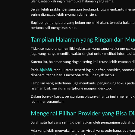
ulang setiap kali ingin membuka halaman yang sama.
Selain lebih praktis, penggunaan bookmark juga membantu mengur
sering dianggap lebih nyaman dan efisien.
Bagi pengunjung baru yang belum memiliki akun, tersedia halam
pertama kali mengakses situs.
Tampilan Halaman yang Ringan dan Mu
Tidak semua orang memiliki kebiasaan yang sama ketika mengakse
juga yang hanya memiliki waktu singkat untuk melihat informasi te
Karena itu, halaman yang ringan sering kali terasa lebih nyaman
Pada
Ajaib88
, menu utama seperti login, daftar, provider, prom
dipahami tanpa harus mencoba terlalu banyak menu.
Tampilan yang sederhana juga membantu pengunjung fokus pada in
nyaman baik melalui smartphone maupun desktop.
Dalam banyak kasus, pengunjung biasanya hanya ingin menemukan 
lebih menyenangkan.
Mengenal Pilihan Provider yang Bisa D
Salah satu hal yang sering diperhatikan oleh pengunjung adalah p
Ada yang lebih menyukai tampilan visual yang sederhana, ada yang