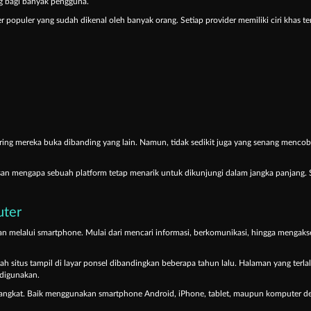
ng bagi banyak pengguna.
opuler yang sudah dikenal oleh banyak orang. Setiap provider memiliki ciri khas ter
sering mereka buka dibanding yang lain. Namun, tidak sedikit juga yang senang menc
asan mengapa sebuah platform tetap menarik untuk dikunjungi dalam jangka panjang. S
uter
akukan melalui smartphone. Mulai dari mencari informasi, berkomunikasi, hingga menga
 situs tampil di layar ponsel dibandingkan beberapa tahun lalu. Halaman yang terla
 digunakan.
erangkat. Baik menggunakan smartphone Android, iPhone, tablet, maupun komputer 