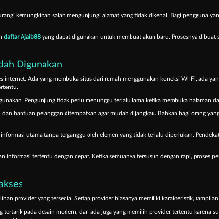
angi kemungkinan salah mengunjungi alamat yang tidak dikenal. Bagi pengguna yang r
an
daftar Ajaib88
yang dapat digunakan untuk membuat akun baru. Prosesnya dibuat 
dah Digunakan
s internet. Ada yang membuka situs dari rumah menggunakan koneksi Wi-Fi, ada yang
rtentu.
 digunakan. Pengunjung tidak perlu menunggu terlalu lama ketika membuka halaman da
osi, dan bantuan pelanggan ditempatkan agar mudah dijangkau. Bahkan bagi orang yan
formasi utama tanpa terganggu oleh elemen yang tidak terlalu diperlukan. Pendeka
informasi tertentu dengan cepat. Ketika semuanya tersusun dengan rapi, proses pe
iakses
ilihan provider yang tersedia. Setiap provider biasanya memiliki karakteristik, tamp
 tertarik pada desain modern, dan ada juga yang memilih provider tertentu karena sud