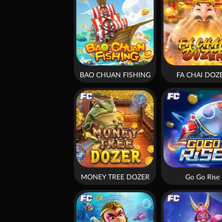
BAO CHUAN FISHING
FA CHAI DOZ
MONEY TREE DOZER
Go Go Rise