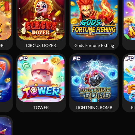
ER
CIRCUS DOZER
Gods Fortune Fishing
TOWER
LIGHTNING BOMB
F