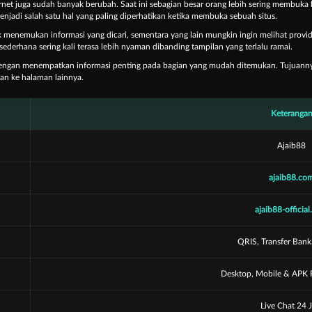
rnet juga sudah banyak berubah. Saat ini sebagian besar orang lebih sering membuka
jadi salah satu hal yang paling diperhatikan ketika membuka sebuah situs.
nemukan informasi yang dicari, sementara yang lain mungkin ingin melihat provide
ederhana sering kali terasa lebih nyaman dibanding tampilan yang terlalu ramai.
dengan menempatkan informasi penting pada bagian yang mudah ditemukan. Tujuann
an ke halaman lainnya.
Keteranga
Ajaib88
ajaib88.co
ajaib88-officia
QRIS, Transfer Bank
Desktop, Mobile & APK 
Live Chat 24 