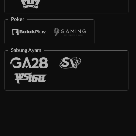
Poker
Sabung Ayam