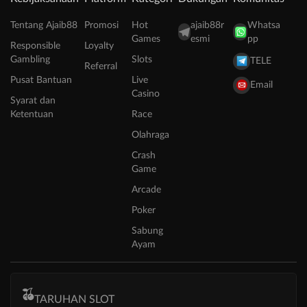
Tentang Ajaib88
Promosi
Hot
ajaib88r
Whatsa
Games
esmi
pp
Responsible
Loyalty
Gambling
Slots
TELE
Referral
Pusat Bantuan
Live
Email
Casino
Syarat dan
Ketentuan
Race
Olahraga
Crash
Game
Arcade
Poker
Sabung
Ayam
TARUHAN SLOT