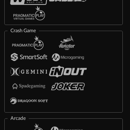
Crash Game
Arcade