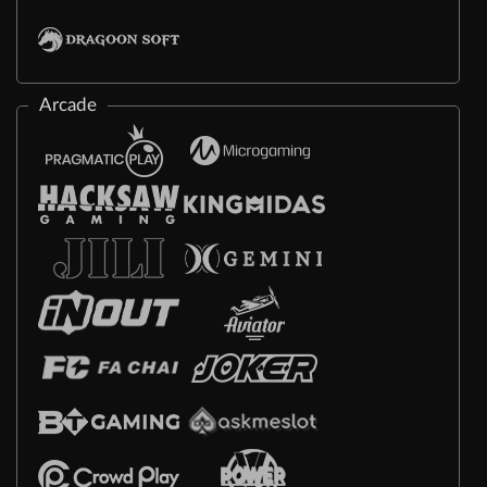
Arcade