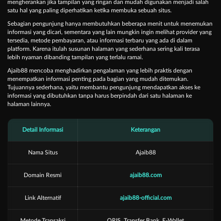
mengherankan jika tampilan yang ringan dan mudah digunakan menjadi salah
satu hal yang paling diperhatikan ketika membuka sebuah situs.
Sebagian pengunjung hanya membutuhkan beberapa menit untuk menemukan
informasi yang dicari, sementara yang lain mungkin ingin melihat provider yang
tersedia, metode pembayaran, atau informasi terbaru yang ada di dalam
platform. Karena itulah susunan halaman yang sederhana sering kali terasa
lebih nyaman dibanding tampilan yang terlalu ramai.
Ajaib88 mencoba menghadirkan pengalaman yang lebih praktis dengan
menempatkan informasi penting pada bagian yang mudah ditemukan.
Tujuannya sederhana, yaitu membantu pengunjung mendapatkan akses ke
informasi yang dibutuhkan tanpa harus berpindah dari satu halaman ke
halaman lainnya.
Detail Informasi
Keterangan
Nama Situs
Ajaib88
Domain Resmi
ajaib88.com
Link Alternatif
ajaib88-official.com
Metode Transaksi
QRIS, Transfer Bank, E-Wallet