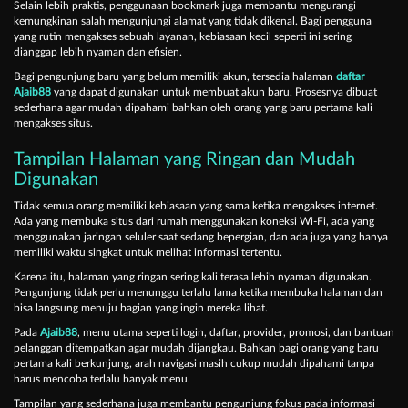
Selain lebih praktis, penggunaan bookmark juga membantu mengurangi
kemungkinan salah mengunjungi alamat yang tidak dikenal. Bagi pengguna
yang rutin mengakses sebuah layanan, kebiasaan kecil seperti ini sering
dianggap lebih nyaman dan efisien.
Bagi pengunjung baru yang belum memiliki akun, tersedia halaman
daftar
Ajaib88
yang dapat digunakan untuk membuat akun baru. Prosesnya dibuat
sederhana agar mudah dipahami bahkan oleh orang yang baru pertama kali
mengakses situs.
Tampilan Halaman yang Ringan dan Mudah
Digunakan
Tidak semua orang memiliki kebiasaan yang sama ketika mengakses internet.
Ada yang membuka situs dari rumah menggunakan koneksi Wi-Fi, ada yang
menggunakan jaringan seluler saat sedang bepergian, dan ada juga yang hanya
memiliki waktu singkat untuk melihat informasi tertentu.
Karena itu, halaman yang ringan sering kali terasa lebih nyaman digunakan.
Pengunjung tidak perlu menunggu terlalu lama ketika membuka halaman dan
bisa langsung menuju bagian yang ingin mereka lihat.
Pada
Ajaib88
, menu utama seperti login, daftar, provider, promosi, dan bantuan
pelanggan ditempatkan agar mudah dijangkau. Bahkan bagi orang yang baru
pertama kali berkunjung, arah navigasi masih cukup mudah dipahami tanpa
harus mencoba terlalu banyak menu.
Tampilan yang sederhana juga membantu pengunjung fokus pada informasi