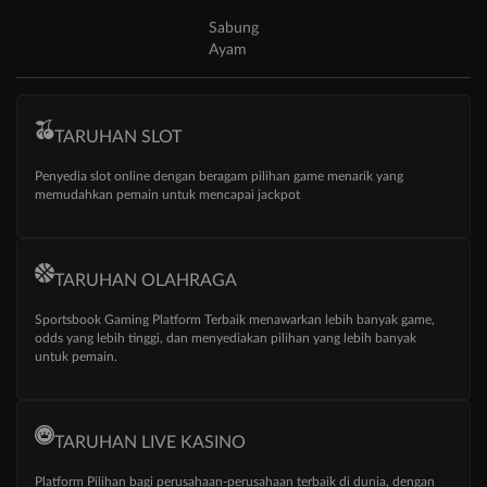
Sabung
Ayam
TARUHAN SLOT
Penyedia slot online dengan beragam pilihan game menarik yang
memudahkan pemain untuk mencapai jackpot
TARUHAN OLAHRAGA
Sportsbook Gaming Platform Terbaik menawarkan lebih banyak game,
odds yang lebih tinggi, dan menyediakan pilihan yang lebih banyak
untuk pemain.
TARUHAN LIVE KASINO
Platform Pilihan bagi perusahaan-perusahaan terbaik di dunia, dengan