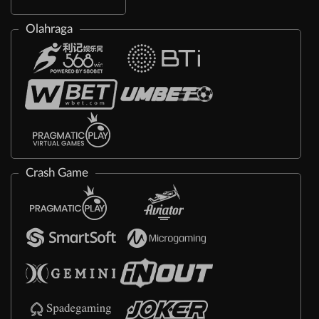
Olahraga
Crash Game