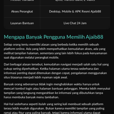
Akses Perangkat
Desktop, Mobile & APK Resmi Ajaib88
Layanan Bantuan
Live Chat 24 Jam
Mengapa Banyak Pengguna Memilih Ajaib88
Setiap orang tentu memiliki alasan yang berbeda ketika memilih sebuah
platform online. Ada yang lebih memperhatikan kemudahan akses, ada yang
melihat tampilan halaman, sementara yang lain lebih fokus pada kenyamanan
saat digunakan melalui perangkat mobile.
Dari berbagai alasan tersebut, kemudahan navigasi menjadi salah satu hal yang
cukup sering diperhatikan. Ketika halaman utama terasa sederhana dan
informasi penting dapat ditemukan dengan cepat, pengalaman menggunakan
situs biasanya menjadi lebih nyaman sejak awal.
Banyak orang sebenarnya tidak ingin menghabiskan waktu hanya untuk
mencari tombol login atau halaman bantuan pelanggan. Mereka lebih menyukai
tampilan yang langsung mengarahkan ke informasi yang dibutuhkan tanpa
harus membuka banyak menu tambahan.
Hal-hal sederhana seperti itulah yang sering kali membuat sebuah platform
terasa lebih mudah digunakan. Bukan karena memiliki tampilan yang paling
ramai atau fitur yang paling banyak, tetapi karena informasi utama dapat