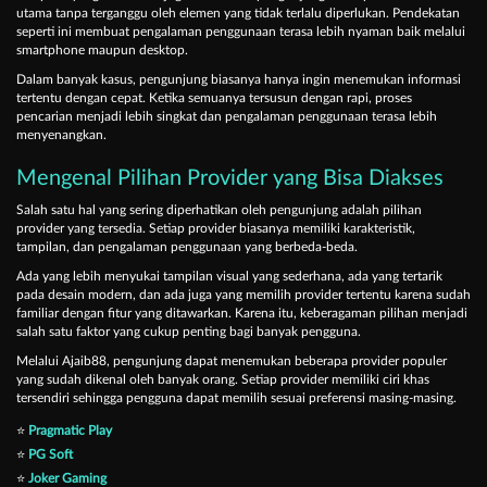
utama tanpa terganggu oleh elemen yang tidak terlalu diperlukan. Pendekatan
seperti ini membuat pengalaman penggunaan terasa lebih nyaman baik melalui
smartphone maupun desktop.
Dalam banyak kasus, pengunjung biasanya hanya ingin menemukan informasi
tertentu dengan cepat. Ketika semuanya tersusun dengan rapi, proses
pencarian menjadi lebih singkat dan pengalaman penggunaan terasa lebih
menyenangkan.
Mengenal Pilihan Provider yang Bisa Diakses
Salah satu hal yang sering diperhatikan oleh pengunjung adalah pilihan
provider yang tersedia. Setiap provider biasanya memiliki karakteristik,
tampilan, dan pengalaman penggunaan yang berbeda-beda.
Ada yang lebih menyukai tampilan visual yang sederhana, ada yang tertarik
pada desain modern, dan ada juga yang memilih provider tertentu karena sudah
familiar dengan fitur yang ditawarkan. Karena itu, keberagaman pilihan menjadi
salah satu faktor yang cukup penting bagi banyak pengguna.
Melalui Ajaib88, pengunjung dapat menemukan beberapa provider populer
yang sudah dikenal oleh banyak orang. Setiap provider memiliki ciri khas
tersendiri sehingga pengguna dapat memilih sesuai preferensi masing-masing.
⭐
Pragmatic Play
⭐
PG Soft
⭐
Joker Gaming