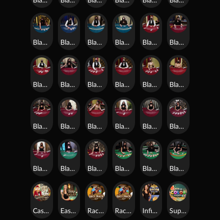
Blackjack_J
Blackjack_Party
Blackjack_Platinum_VIP
Blackjack_Silver_1
Blackjack_Silver_2
Blackjack_Silver_3
Blackjack_Silver_4
Blackjack_Silver_5
Blackjack_Silver_6
Blackjack_Silver_7
Blackjack_VIP_A
Blackjack_VIP_Alpha
Blackjack_VIP_B
Blackjack_VIP_Beta
Blackjack_VIP_C
Blackjack_VIP_D
Blackjack_VIP_E
Blackjack_VIP_G
Blackjack_VIP_Gamma
Blackjack_VIP_H
Blackjack_VIP_I
Blackjack_VIP_L
Blackjack_VIP_M
Blackjack_VIP_N
Blackjack_VIP_Q
Blackjack_VIP_x
Blackjack_VIP_Z
Blackjack_White_A
Blackjack_White_B
Blackjack_White_C
Cash or Crash
Easy Blackjack
Race Track
Race Track First Person
Infinite Bet Stacker Blackjack
Super Color Game