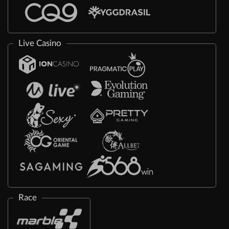
Live Casino
Race