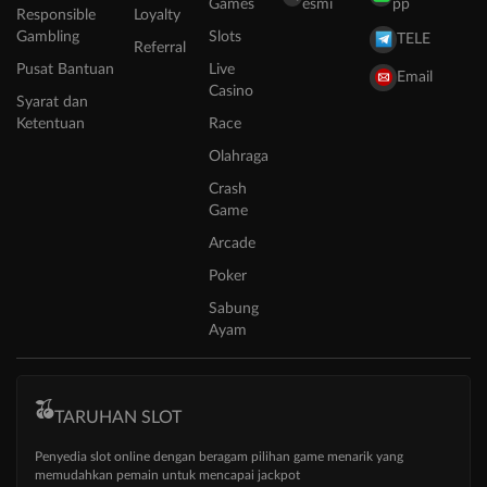
Games
esmi
pp
Responsible
Loyalty
Gambling
Slots
TELE
Referral
Pusat Bantuan
Live
Email
Casino
Syarat dan
Ketentuan
Race
Olahraga
Crash
Game
Arcade
Poker
Sabung
Ayam
TARUHAN SLOT
Penyedia slot online dengan beragam pilihan game menarik yang
memudahkan pemain untuk mencapai jackpot