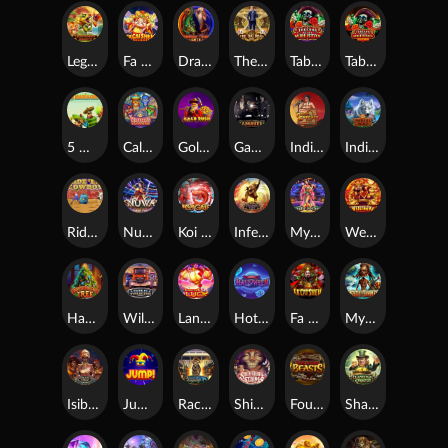
Legendary Beasts
Fa Cai Shen Deluxe
Dragon Tiger Gate
The Big Deal Deluxe
Taberna De Los Muertos
Taberna De Los Muertos Ultra
5 Mariachis
Calaveras Explosivas
Gold Rush
Gangsters
Indian Cash Catcher
Indiana Wolf
Ride Em Cowboy
Nuwa Deluxe
Koi Gate
Infernal Fury
Mystic Fortune Deluxe
Wealth Inn
Happiest Christmas Tree
Wild Trucks
Lantern Luck
Hot Hot Halloween
Fa Cai Shen
Mystic Shaman
Isibaya Queens
Jump!
Racing Royalty
Shivering Strings
Four Divine Beasts
Shamrock Quest