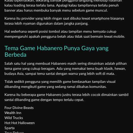
Kalau diperhatikan, sekarang banyak pengguna langsung menutup halaman
kalau loading terasa terlalu lama. Apalagi kalau tampilannya terlalu penuh
banner atau harus membuka banyak menu sebelum game muncul.
Karena itu provider yang lebih ringan saat dibuka lewat smartphone biasanya
terasa lebih nyaman digunakan dalam jangka panjang.
Hal sederhana seperti posisi tombol atau tampilan menu ternyata cukup
mempengaruhi apakah pengguna betah atau tidak saat bermain lewat mobile.
Tema Game Habanero Punya Gaya yang
Berbeda
Salah satu hal yang membuat Habanero masih sering dimainkan adalah pilihan
tema game yang cukup beragam. Ada yang memakai tema buah klasik, hewan,
budaya Asia, sampai tema santai dengan warna yang lebih soft di mata.
Tidak sedikit pengguna yang memilih game berdasarkan tampilan visual
dibanding mengikuti game yang sedang ramai dibahas komunitas.
Karena itu beberapa game Habanero justru terasa lebih cocok dimainkan sambil
santai dibanding game dengan tempo terlalu cepat.
Four Divine Beasts
Wealth Inn
Wild Trucks
Hot Hot Halloween
Sparta
Zeus Deluxe