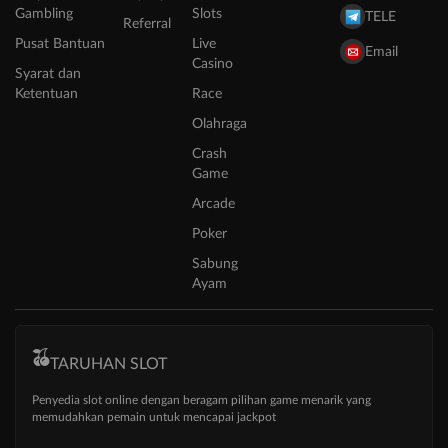
Gambling
Slots
TELE
Referral
Pusat Bantuan
Live
Email
Casino
Syarat dan
Ketentuan
Race
Olahraga
Crash
Game
Arcade
Poker
Sabung
Ayam
TARUHAN SLOT
Penyedia slot online dengan beragam pilihan game menarik yang
memudahkan pemain untuk mencapai jackpot