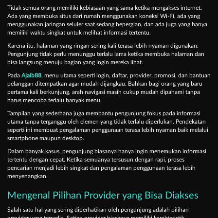
Tidak semua orang memiliki kebiasaan yang sama ketika mengakses internet.
Ada yang membuka situs dari rumah menggunakan koneksi Wi-Fi, ada yang
menggunakan jaringan seluler saat sedang bepergian, dan ada juga yang hanya
memiliki waktu singkat untuk melihat informasi tertentu.
Karena itu, halaman yang ringan sering kali terasa lebih nyaman digunakan.
Pengunjung tidak perlu menunggu terlalu lama ketika membuka halaman dan
bisa langsung menuju bagian yang ingin mereka lihat.
Pada
Ajaib88
, menu utama seperti login, daftar, provider, promosi, dan bantuan
pelanggan ditempatkan agar mudah dijangkau. Bahkan bagi orang yang baru
pertama kali berkunjung, arah navigasi masih cukup mudah dipahami tanpa
harus mencoba terlalu banyak menu.
Tampilan yang sederhana juga membantu pengunjung fokus pada informasi
utama tanpa terganggu oleh elemen yang tidak terlalu diperlukan. Pendekatan
seperti ini membuat pengalaman penggunaan terasa lebih nyaman baik melalui
smartphone maupun desktop.
Dalam banyak kasus, pengunjung biasanya hanya ingin menemukan informasi
tertentu dengan cepat. Ketika semuanya tersusun dengan rapi, proses
pencarian menjadi lebih singkat dan pengalaman penggunaan terasa lebih
menyenangkan.
Mengenal Pilihan Provider yang Bisa Diakses
Salah satu hal yang sering diperhatikan oleh pengunjung adalah pilihan