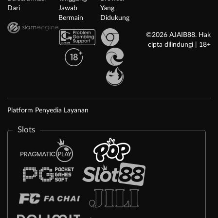
Dari
Jawab
Yang
Bermain
Didukung
©2026 AJAIB88. Hak
cipta dilindungi | 18+
Platform Penyedia Layanan
Slots