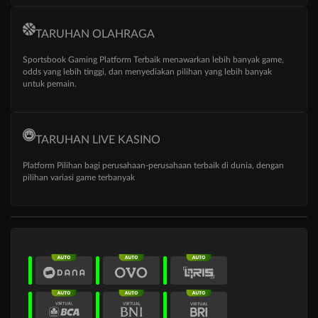
TARUHAN OLAHRAGA
Sportsbook Gaming Platform Terbaik menawarkan lebih banyak game,
odds yang lebih tinggi, dan menyediakan pilihan yang lebih banyak
untuk pemain.
TARUHAN LIVE KASINO
Platform Pilihan bagi perusahaan-perusahaan terbaik di dunia, dengan
pilihan variasi game terbanyak