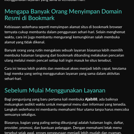
Mengapa Banyak Orang Menyimpan Domain
Resmi di Bookmark
Kebiasaan sederhana seperti menyimpan alamat situs di bookmark browser
ternyata cukup membantu dalam penggunaan sehari-hari. Selain menghemat
waktu, cara ini juga membantu mengurangi kemungkinan salah membuka
alamat yang tidak dikenal.
Banyak orang yang rutin mengakses sebuah layanan biasanya lebih memilih
membuka halaman langsung dari bookmark dibanding melakukan pencarian
ulang melalui mesin pencari setiap kali ingin masuk ke situs tersebut.
Cara ini terasa lebih praktis dan membuat akses menjadi lebih cepat, terutama
bagi mereka yang sering menggunakan layanan yang sama dalam aktivitas
sehari-hari.
Sebelum Mulai Menggunakan Layanan
Bagi pengunjung yang baru pertama kali membuka
Ajaib88
, ada baiknya
meluangkan sedikit waktu untuk mengenal menu dan informasi yang tersedia.
Langkah sederhana ini membantu memahami fitur utama tanpa harus mencoba
semuanya sekaligus.
Biasanya, bagian yang paling sering dikunjungi adalah halaman login, daftar,
provider, promosi, dan bantuan pelanggan. Dengan memahami letak menu
tersebut sejak awal, proses penggunaan menjadi lebih mudah dan nyaman.