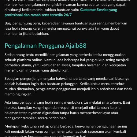
memberikan pengalaman yang lebih nyaman karena ada tempat yang dapat
dihubungi ketika membutuhkan bantuan yaitu
Customer Service yang
profesional dan ramah serta tersedia 24/7
.
Bagi pengunjung baru, keberadaan layanan bantuan juga sering memberikan
rasa lebih tenang karena mereka mengetahui bahwa ada tim yang dapat
membantu jika dibutuhkan.
Pengalaman Pengguna Ajaib88
Setiap orang tentu memiliki pengalaman yang berbeda ketika menggunakan
sebuah platform online. Namun, ada beberapa hal yang cukup sering menjadi
perhatian utama, yaitu kemudahan akses, tampilan halaman, dan kecepatan
menemukan informasi yang dibutuhkan.
Sebagian pengunjung mengaku bahwa hal pertama yang mereka cari biasanya
adalah halaman login dan bantuan pelanggan. Ketika kedua menu tersebut
mudah ditemukan, pengalaman penggunaan menjadi lebih sederhana dan tidak
membingungkan.
Ada juga pengguna yang lebih sering membuka situs melalui smartphone. Bagi
mereka, tampilan yang ringan dan responsif menjadi nilai tambah karena
halaman tetap nyaman digunakan tanpa harus memperbesar layar atau
menggeser tampilan secara berlebihan.
Meskipun kebutuhan setiap orang berbeda, kenyamanan penggunaan sering
kali menjadi faktor yang paling menentukan apakah seseorang akan kembali
menggunakan layanan yang sama di kemudian hari.