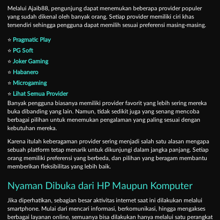
Melalui Ajaib88, pengunjung dapat menemukan beberapa provider populer
yang sudah dikenal oleh banyak orang. Setiap provider memiliki ciri khas
tersendiri sehingga pengguna dapat memilih sesuai preferensi masing-masing.
⭐
Pragmatic Play
⭐
PG Soft
⭐
Joker Gaming
⭐
Habanero
⭐
Microgaming
⭐
Lihat Semua Provider
Banyak pengguna biasanya memiliki provider favorit yang lebih sering mereka
buka dibanding yang lain. Namun, tidak sedikit juga yang senang mencoba
berbagai pilihan untuk menemukan pengalaman yang paling sesuai dengan
kebutuhan mereka.
Karena itulah keberagaman provider sering menjadi salah satu alasan mengapa
sebuah platform tetap menarik untuk dikunjungi dalam jangka panjang. Setiap
orang memiliki preferensi yang berbeda, dan pilihan yang beragam membantu
memberikan fleksibilitas yang lebih baik.
Nyaman Dibuka dari HP Maupun Komputer
Jika diperhatikan, sebagian besar aktivitas internet saat ini dilakukan melalui
smartphone. Mulai dari mencari informasi, berkomunikasi, hingga mengakses
berbagai layanan online, semuanya bisa dilakukan hanya melalui satu perangkat