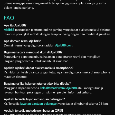
utama mengapa seseorang memilih tetap menggunakan platform yang sama
dalam jangka panjang.
FAQ
Apa itu Ajaib88?
Ajaib88
merupakan platform online gaming yang dapat diakses melalui desktop
maupun perangkat mobile dengan tampilan yang ringan dan mudah digunakan.
Apa domain resmi Ajaib88?
Domain resmi yang digunakan adalah
Ajaib88.com
.
Bagaimana cara membuat akun di Ajaib88?
Pengunjung dapat membuka halaman pendaftaran resmi dan mengikuti
langkah yang tersedia untuk membuat akun baru.
Apakah Ajaib88 dapat diakses melalui smartphone?
Ya. Halaman telah dirancang agar tetap nyaman digunakan melalui smartphone
maupun desktop.
Bagaimana jika halaman utama tidak bisa dibuka?
Pengguna dapat mencoba
link alternatif resmi Ajaib88
atau menghubungi
layanan bantuan pelanggan untuk memperoleh informasi terbaru.
Apakah tersedia layanan bantuan pelanggan?
Ya. Tersedia
layanan bantuan pelanggan
yang dapat dihubungi selama 24 jam.
Apakah tersedia metode pembayaran QRIS?
Ya. QRIS tersedia bersama beberapa metode pembayaran lainnya seperti