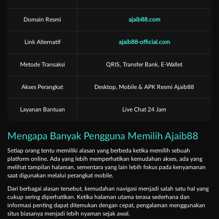
Domain Resmi
ajaib88.com
Link Alternatif
ajaib88-official.com
Metode Transaksi
QRIS, Transfer Bank, E-Wallet
Akses Perangkat
Desktop, Mobile & APK Resmi Ajaib88
Layanan Bantuan
Live Chat 24 Jam
Mengapa Banyak Pengguna Memilih Ajaib88
Setiap orang tentu memiliki alasan yang berbeda ketika memilih sebuah
platform online. Ada yang lebih memperhatikan kemudahan akses, ada yang
melihat tampilan halaman, sementara yang lain lebih fokus pada kenyamanan
saat digunakan melalui perangkat mobile.
Dari berbagai alasan tersebut, kemudahan navigasi menjadi salah satu hal yang
cukup sering diperhatikan. Ketika halaman utama terasa sederhana dan
informasi penting dapat ditemukan dengan cepat, pengalaman menggunakan
situs biasanya menjadi lebih nyaman sejak awal.