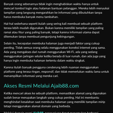
Banyak orang sebenarnya tidak ingin menghabiskan waktu hanya untuk
mencari tombol login atau halaman bantuan pelanggan. Mereka lebih menyukai
tampilan yang langsung mengarahkan ke informasi yang dibutuhkan tanpa
harus membuka banyak menu tambahan.
Hal-hal sederhana seperti itulah yang sering kali membuat sebuah platform
terasa lebih mudah digunakan. Bukan karena memiliki tampilan yang paling
ramai atau fitur yang paling banyak, tetapi karena informasi utama dapat
ditemukan tanpa membuat pengunjung kebingungan.
Selain itu, kecepatan membuka halaman juga menjadi faktor yang cukup
penting. Tidak semua orang selalu menggunakan koneksi internet yang sama.
Ada yang mengakses dari rumah menggunakan Wi-Fi, ada yang sedang
menggunakan jaringan seluler ketika berada di luar rumah, dan ada juga yang
hanya ingin membuka halaman tertentu dalam waktu singkat.
Karena itulah banyak pengguna cenderung lebih nyaman menggunakan
platform yang terasa ringan, responsif, dan tidak memerlukan waktu lama untuk
menampilkan informasi yang mereka cari.
Akses Resmi Melalui Ajaib88.com
Ketika mencari akses ke sebuah platform, memastikan alamat yang digunakan
sudah benar merupakan langkah yang cukup penting. Hal ini membantu
menghindari kesalahan saat membuka halaman yang memiliki tampilan mirip
tetapi menggunakan alamat domain yang berbeda.
Melalui domain resmi
Ajaib88
, pengunjung dapat menemukan berbagai